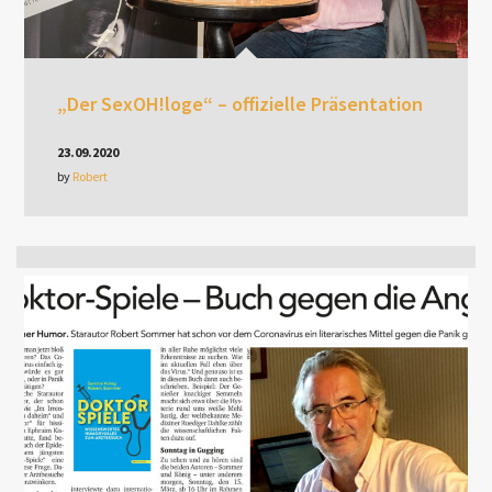
„Der SexOH!loge“ – offizielle Präsentation
23.09.2020
by
Robert
Jetzt bestellen!
01.01.2018
by
Robert